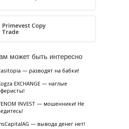
Primevest Copy
Trade
ам может быть интересно
Casitopia — разводят на бабки!
Kogza EXCHANGE — наглые
аферисты!
VENOM INVEST — мошенники! Не
ведитесь!
InsCapitalAG — вывода денег нет!