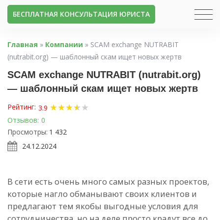
БЕСПЛАТНАЯ КОНСУЛЬТАЦИЯ ЮРИСТА
Главная
»
Компании
»
SCAM exchange NUTRABIT
(nutrabit.org) — шаблонный скам ищет новых жертв
SCAM exchange NUTRABIT (nutrabit.org)
— шаблонный скам ищет новых жертв
★
★
★
★
★
★
Рейтинг:
3.9
Отзывов:
0
Просмотры:
1 432
24.12.2024
В сети есть очень много самых разных проектов,
которые нагло обманывают своих клиентов и
предлагают тем якобы выгодные условия для
сотрудничества, но на деле просто крадут все до