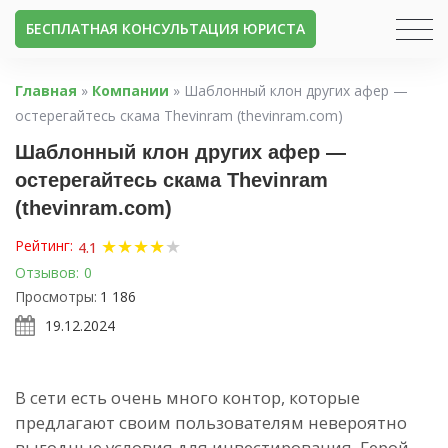
БЕСПЛАТНАЯ КОНСУЛЬТАЦИЯ ЮРИСТА
Главная
»
Компании
»
Шаблонный клон других афер —
остерегайтесь скама Thevinram (thevinram.com)
Шаблонный клон других афер —
остерегайтесь скама Thevinram
(thevinram.com)
★
★
★
★
★
Рейтинг:
4.1
Отзывов:
0
Просмотры:
1 186
19.12.2024
В сети есть очень много контор, которые
предлагают своим пользователям невероятно
выгодные условия для инвестирования. Герой