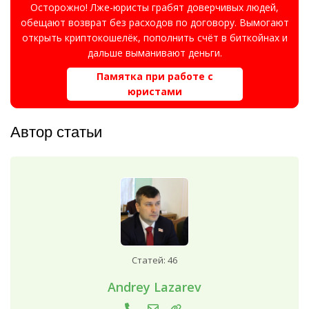
Осторожно! Лже-юристы грабят доверчивых людей,
обещают возврат без расходов по договору. Вымогают
открыть криптокошелёк, пополнить счёт в биткойнах и
дальше выманивают деньги.
Памятка при работе с
юристами
Автор статьи
Статей: 46
Andrey Lazarev